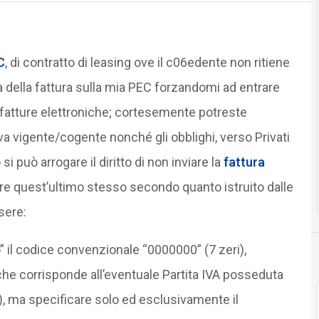
C
, di contratto di leasing ove il c06edente non ritiene
ia della fattura sulla mia PEC forzandomi ad entrare
ea fatture elettroniche; cortesemente potreste
va vigente/cogente nonché gli obblighi, verso Privati
i può arrogare il diritto di non inviare la
fattura
re quest’ultimo stesso secondo quanto istruito dalle
sere:
 il codice convenzionale “0000000” (7 zeri),
che corrisponde all’eventuale Partita IVA posseduta
VA), ma specificare solo ed esclusivamente il