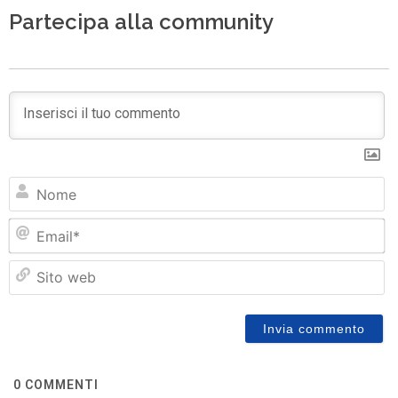
Partecipa alla community
N
Em
Si
w
0
COMMENTI