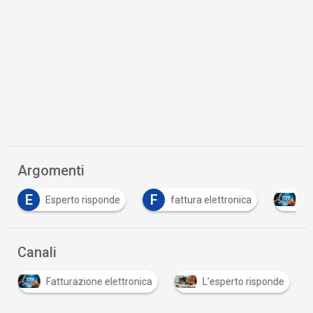
Argomenti
F
erto risponde
fattura elettronica
fatturazione ele
Canali
Fatturazione elettronica
L'esperto risponde