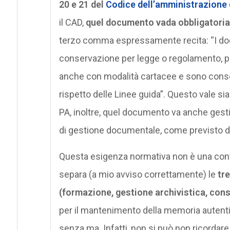
20 e 21 del
Codice dell’amministrazione 
il CAD,
quel documento vada obbligatori
terzo comma espressamente recita: “I docum
conservazione per legge o regolamento, po
anche con modalità cartacee e sono conser
rispetto delle Linee guida”. Questo vale sia
PA, inoltre, quel documento va anche gest
di gestione documentale, come previsto d
Questa esigenza normativa non è una contra
separa (a mio avviso correttamente) le
tr
(formazione, gestione archivistica, con
per il mantenimento della memoria autenti
senza ma. Infatti, non si può non ricordare