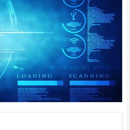
B
big data