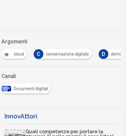
Argomenti
C
D
cloud
conservazione digitale
democrazia
Canali
Documenti digitali
InnovAttori
Quali competenze per portare la