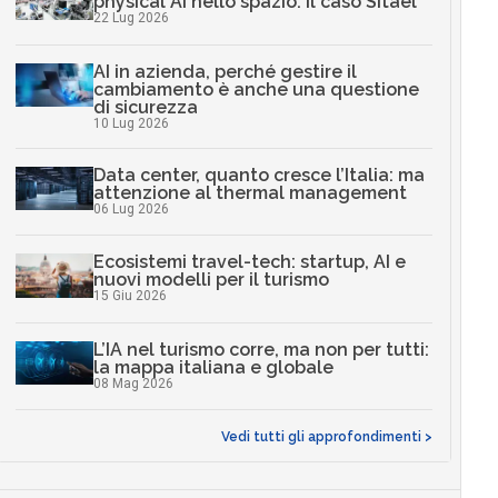
physical AI nello spazio: il caso Sitael
22 Lug 2026
AI in azienda, perché gestire il
cambiamento è anche una questione
di sicurezza
10 Lug 2026
Data center, quanto cresce l’Italia: ma
attenzione al thermal management
06 Lug 2026
Ecosistemi travel-tech: startup, AI e
nuovi modelli per il turismo
15 Giu 2026
L’IA nel turismo corre, ma non per tutti:
la mappa italiana e globale
08 Mag 2026
Vedi tutti gli approfondimenti >