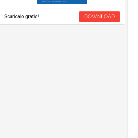
Scaricalo gratis!
DOWNLOAD