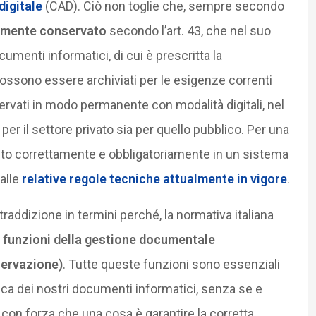
digitale
(CAD). Ciò non toglie che, sempre secondo
amente conservato
secondo l’art. 43, che nel suo
enti informatici, di cui è prescritta la
ssono essere archiviati per le esigenze correnti
vati in modo permanente con modalità digitali, nel
 per il settore privato sia per quello pubblico. Per una
ito correttamente e obbligatoriamente in un sistema
alle
relative regole tecniche attualmente in vigore
.
ddizione in termini perché, la normativa italiana
e funzioni della gestione documentale
servazione)
. Tutte queste funzioni sono essenziali
ca dei nostri documenti informatici, senza se e
 con forza che una cosa è garantire la corretta