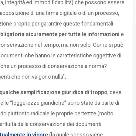
za, integrità ed immodificabilità) che possono essere
apposizione di una firma digitale o di un processo,
ione proprio per garantire queste fondamentali
bligatoria sicuramente per tutte le informazioni
e
a conservazione nel tempo, ma non solo. Come si può
 documenti che hanno le caratteristiche oggettive di
 anche un processo di conservazione a norma?
enti che non valgono nulla”
.
qualche semplificazione giuridica di troppo
, deve
uelle “leggerezze giuridiche” sono state da parte di
odo piuttosto radicale le proprie certezze (molto
uperfluità della conservazione dei documenti
tualmente in vigore
(la quale spesso viene