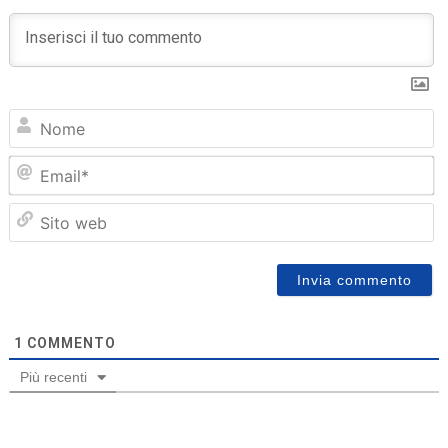
N
Em
Sit
we
1
COMMENTO
Più recenti