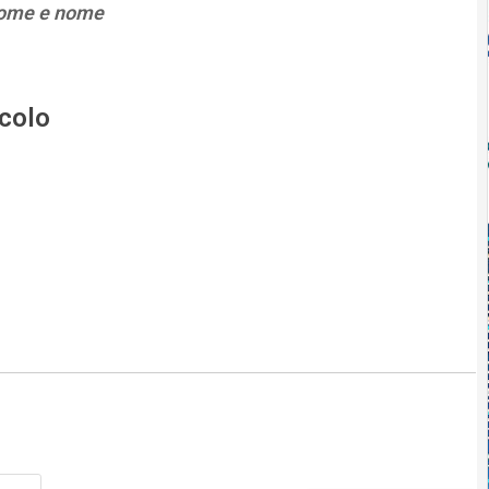
gnome e nome
icolo
Nome