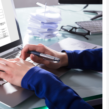
C
conserv
Documenti digitali