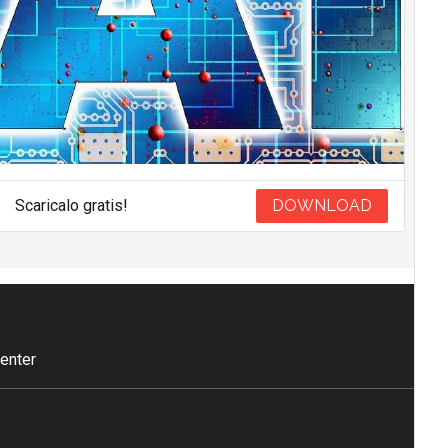
Scaricalo gratis!
DOWNLOAD
enter