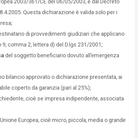
pea 2003/361/CE del 06/05/2003, e dal Decreto
18.4.2005. Questa dichiarazione è valida solo per i
presa;
stinatario di provvedimenti giudiziari che applicano
lo 9, comma 2, lettera d) del D.lgs 231/2001;
sa
del soggetto beneficiario dovuto all’emergenza
imo bilancio approvato o dichiarazione presentata, ai
bile coperto da garanzia (pari al 25%);
richiedente, cioè se impresa indipendente, associata
’Unione Europea, cioè micro, piccola, media o grande