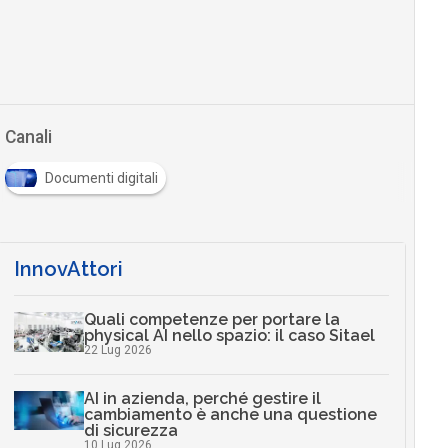
Canali
Documenti digitali
InnovAttori
Quali competenze per portare la
physical AI nello spazio: il caso Sitael
22 Lug 2026
AI in azienda, perché gestire il
cambiamento è anche una questione
di sicurezza
10 Lug 2026