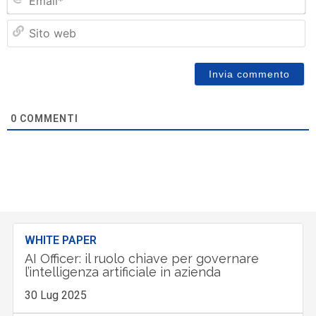
Si
w
0
COMMENTI
WHITE PAPER
AI Officer: il ruolo chiave per governare
l’intelligenza artificiale in azienda
30 Lug 2025