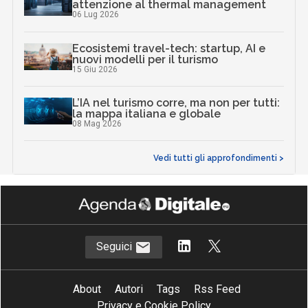
attenzione al thermal management
06 Lug 2026
Ecosistemi travel-tech: startup, AI e
nuovi modelli per il turismo
15 Giu 2026
L’IA nel turismo corre, ma non per tutti:
la mappa italiana e globale
08 Mag 2026
Vedi tutti gli approfondimenti >
Seguici
About
Autori
Tags
Rss Feed
Privacy e Cookie Policy