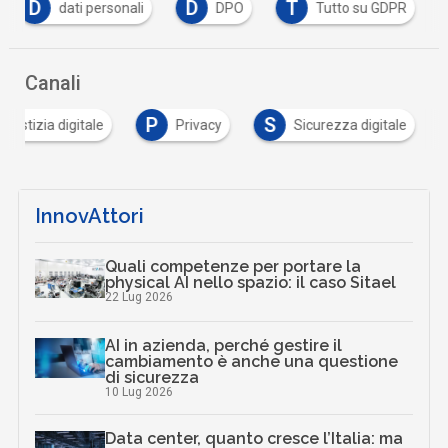
D
D
T
dati personali
DPO
Tutto su GDPR
Canali
P
S
giustizia digitale
Privacy
Sicurezza digitale
InnovAttori
Quali competenze per portare la
physical AI nello spazio: il caso Sitael
22 Lug 2026
AI in azienda, perché gestire il
cambiamento è anche una questione
di sicurezza
10 Lug 2026
Data center, quanto cresce l’Italia: ma