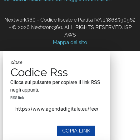
Nextwork360 - Codice fiscale e Partita IVA 13868590962
- © 2026 Nextwork360. ALL RIGHTS RESERVED. ISP
AWS
Mappa del sito
close
Codice Rss
Clicca sul pulsante per copiare il link RSS
negli appunti.
RSS link
COPIA LINK