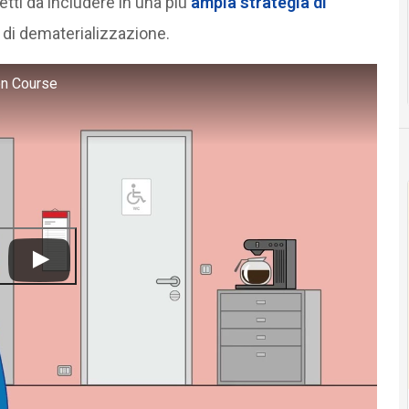
etti da includere in una più
ampia strategia di
 di dematerializzazione.
on Course