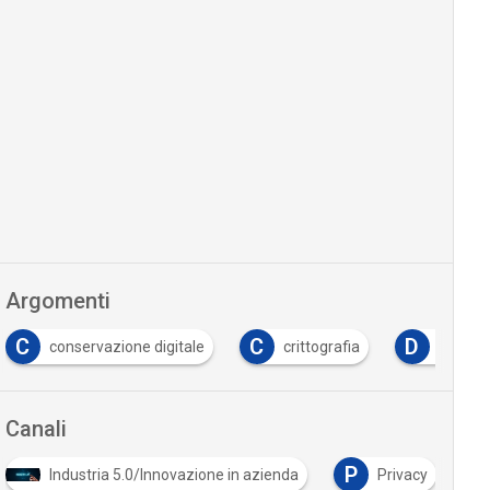
Argomenti
C
C
D
conservazione digitale
crittografia
dati pe
Canali
P
S
Industria 5.0/Innovazione in azienda
Privacy