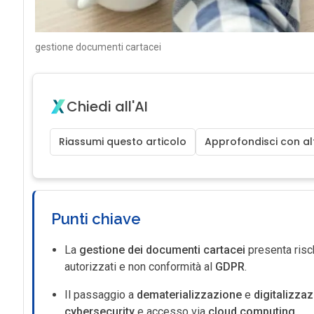
gestione documenti cartacei
Chiedi all'AI
Riassumi questo articolo
Approfondisci con alt
Punti chiave
La
gestione dei documenti cartacei
presenta risc
autorizzati e non conformità al
GDPR
.
Il passaggio a
dematerializzazione
e
digitalizza
cybersecurity
e accesso via
cloud computing
.