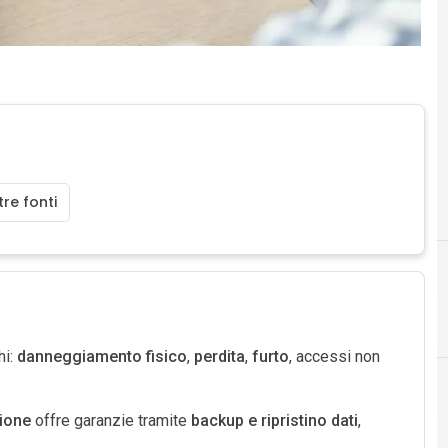
re fonti
cloud
hi:
danneggiamento fisico
,
perdita
,
furto
, accessi non
zione
offre garanzie tramite
backup e ripristino dati
,
Documenti digitali