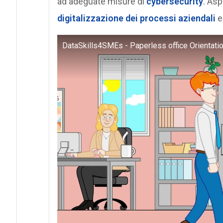
ad adeguate misure di
cybersecurity
. Asp
digitalizzazione dei processi aziendali
e
DataSkills4SMEs - Paperless office Orientati