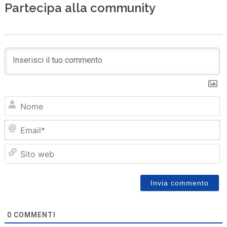
Partecipa alla community
N
Em
Sit
we
0
COMMENTI