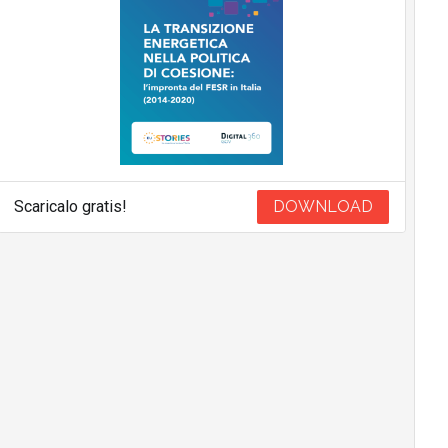
Scaricalo gratis!
DOWNLOAD