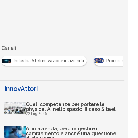
Canali
Industria 5.0/Innovazione in azienda
Procurement del
InnovAttori
Quali competenze per portare la
physical AI nello spazio: il caso Sitael
22 Lug 2026
AI in azienda, perché gestire il
cambiamento è anche una questione