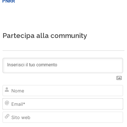
PNRR
Partecipa alla community
N
Em
Sit
we