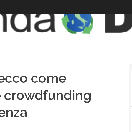
: ecco come
 e crowdfunding
tenza