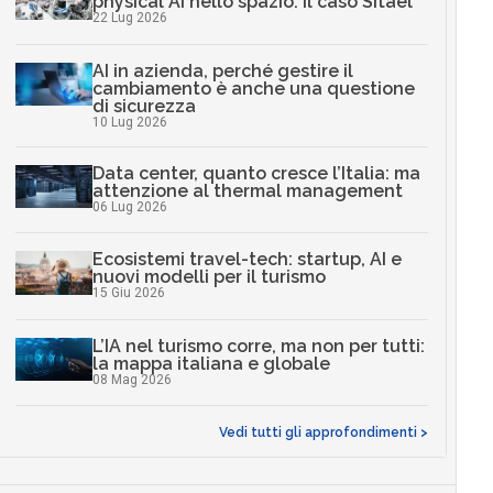
physical AI nello spazio: il caso Sitael
22 Lug 2026
AI in azienda, perché gestire il
cambiamento è anche una questione
di sicurezza
10 Lug 2026
Data center, quanto cresce l’Italia: ma
attenzione al thermal management
06 Lug 2026
Ecosistemi travel-tech: startup, AI e
nuovi modelli per il turismo
15 Giu 2026
L’IA nel turismo corre, ma non per tutti:
la mappa italiana e globale
08 Mag 2026
Vedi tutti gli approfondimenti >