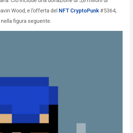
a. Ciò include una donazione di 5,8 milioni di
Gavin Wood, e l’offerta del
NFT CryptoPunk
#5364,
o nella figura seguente.