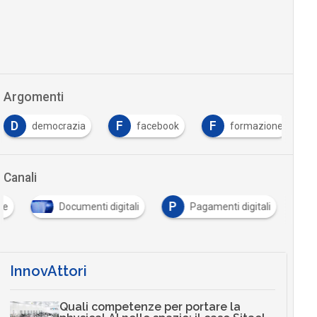
Argomenti
D
F
F
democrazia
facebook
formazione
Canali
P
le
Documenti digitali
Pagamenti digitali
InnovAttori
Quali competenze per portare la