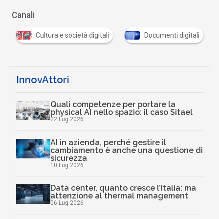
Canali
e
Cultura e società digitali
Documenti digitali
InnovAttori
Quali competenze per portare la
physical AI nello spazio: il caso Sitael
22 Lug 2026
AI in azienda, perché gestire il
cambiamento è anche una questione di
sicurezza
10 Lug 2026
Data center, quanto cresce l’Italia: ma
attenzione al thermal management
06 Lug 2026