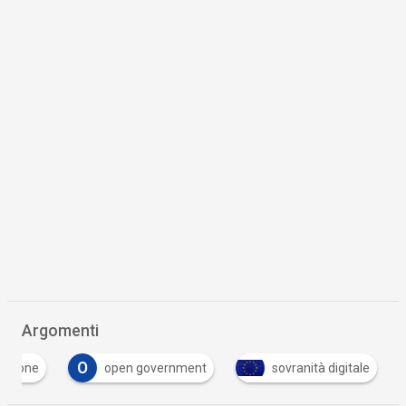
Argomenti
O
azione
open government
sovranità digitale