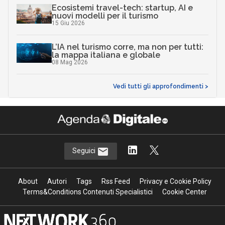
Ecosistemi travel-tech: startup, AI e
nuovi modelli per il turismo
15 Giu 2026
L’IA nel turismo corre, ma non per tutti:
la mappa italiana e globale
08 Mag 2026
Vedi tutti gli approfondimenti >
Seguici
About
Autori
Tags
Rss Feed
Privacy e Cookie Policy
Terms&Conditions Contenuti Specialistici
Cookie Center