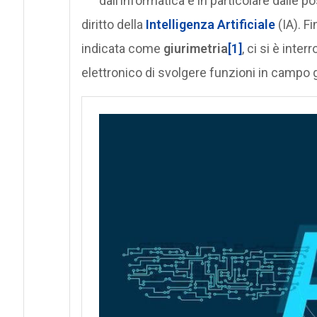
dall’informatica e in particolare dalle po
diritto della
Intelligenza Artificiale
(IA). Fi
indicata come
giurimetria
[1]
, ci si è inte
elettronico di svolgere funzioni in campo 