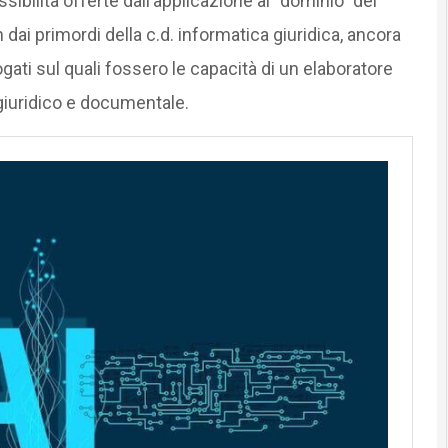
ssibilità offerte dall’applicazione al “dominio” del
n dai primordi della c.d. informatica giuridica, ancora
rrogati sul quali fossero le capacità di un elaboratore
giuridico e documentale.