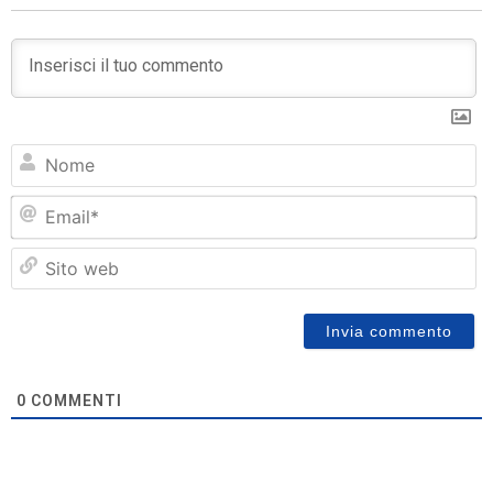
N
Em
Si
w
0
COMMENTI