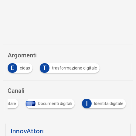
Argomenti
E
T
eidas
trasformazione digitale
Canali
I
 digitale
Documenti digitali
Identità digitale
InnovAttori