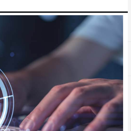
C
C
CIE
cr
Cittadinanza dig