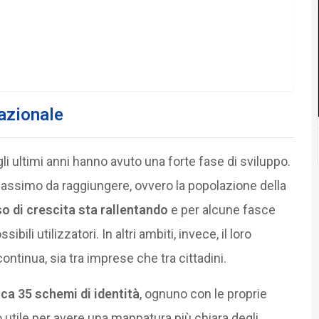
azionale
li ultimi anni hanno avuto una forte fase di sviluppo.
 massimo da raggiungere, ovvero la popolazione della
so di crescita sta rallentando
e per alcune fasce
ili utilizzatori. In altri ambiti, invece, il loro
tinua, sia tra imprese che tra cittadini.
rca 35 schemi di identità
, ognuno con le proprie
 utile per avere una mappatura più chiara degli