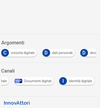
Argomenti
D
D
escita digitale
dati personali
decreto semplificazio
Canali
I
itale
Documenti digitali
Identità digitale
InnovAttori