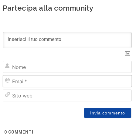
Partecipa alla community
N
Em
Sit
we
0
COMMENTI