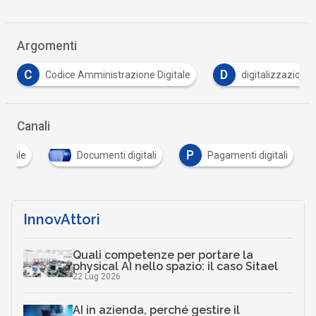
Argomenti
D
D
digitalizzazione PA
digitalizzazione pubblica amm
Canali
P
gitale
Documenti digitali
Pagamenti digitali
InnovAttori
Quali competenze per portare la
physical AI nello spazio: il caso Sitael
22 Lug 2026
AI in azienda, perché gestire il