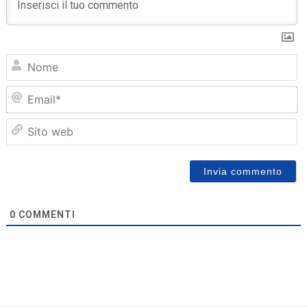
N
Em
Sit
we
0
COMMENTI