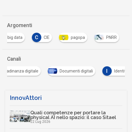
Argomenti
C
P
CIE
pagopa
PNRR
pubblica 
Canali
I
P
Documenti digitali
Identità digitale
Paga
InnovAttori
Quali competenze per portare la
physical AI nello spazio: il caso Sitael
22 Lug 2026