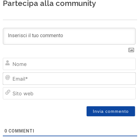
Partecipa alla community
N
Em
Sit
we
0
COMMENTI