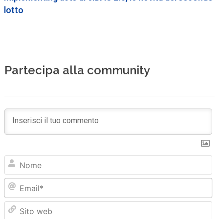
lotto
Partecipa alla community
N
Em
Sit
we