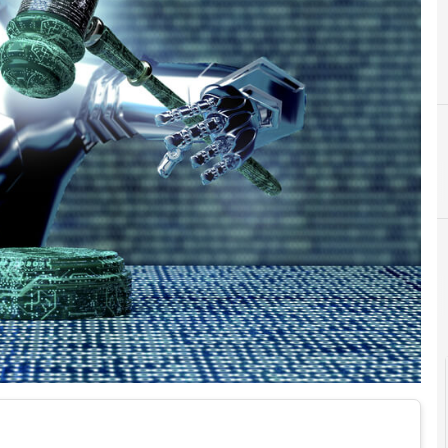
B
big data
Cultura e società dig