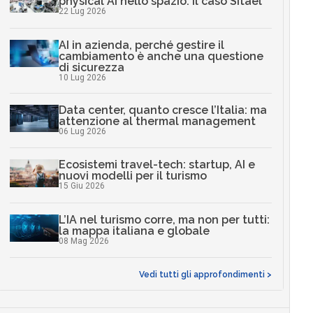
physical AI nello spazio: il caso Sitael
22 Lug 2026
AI in azienda, perché gestire il
cambiamento è anche una questione
di sicurezza
10 Lug 2026
Data center, quanto cresce l’Italia: ma
attenzione al thermal management
06 Lug 2026
Ecosistemi travel-tech: startup, AI e
nuovi modelli per il turismo
15 Giu 2026
L’IA nel turismo corre, ma non per tutti:
la mappa italiana e globale
08 Mag 2026
Vedi tutti gli approfondimenti >