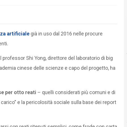
za artificiale
già in uso dal 2016 nelle procure
nti.
professor Shi Yong, direttore del laboratorio di big
ademia cinese delle scienze e capo del progetto, ha
e per otto reati
– quelli considerati più comuni e di
arico” e la pericolosità sociale sulla base dei report
tarsi con reati ritenuti semplici, come frode con carta