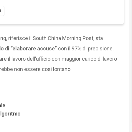
i
g, riferisce il South China Morning Post, sta
do di “elaborare accuse”
con il 97% di precisione.
e il lavoro dell’ufficio con maggior carico di lavoro
rebbe non essere così lontano.
ale
algoritmo