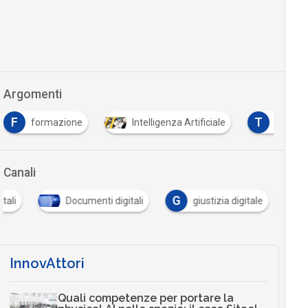
Argomenti
F
T
formazione
Intelligenza Artificiale
Tutto 
Canali
G
itali
Documenti digitali
giustizia digitale
InnovAttori
Quali competenze per portare la