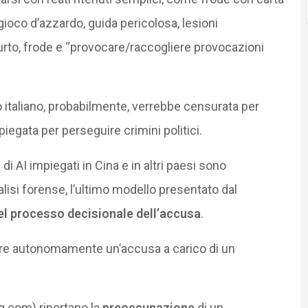
gioco d’azzardo, guida pericolosa, lesioni
, furto, frode e “provocare/raccogliere provocazioni
o italiano, probabilmente, verrebbe censurata per
gata per perseguire crimini politici.
di AI impiegati in Cina e in altri paesi sono
lisi forense, l’ultimo modello presentato dal
el processo decisionale dell’accusa
.
ulare autonomamente un’accusa a carico di un
ng.com) riportano la
preoccupazione
di un