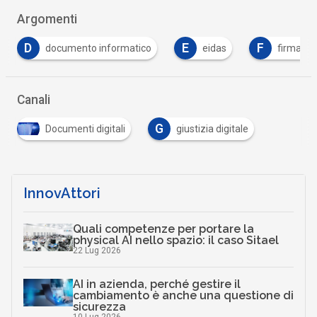
Argomenti
E
F
F
eidas
firma digitale
formazione
Canali
G
Documenti digitali
giustizia digitale
InnovAttori
Quali competenze per portare la
physical AI nello spazio: il caso Sitael
22 Lug 2026
AI in azienda, perché gestire il
cambiamento è anche una questione di
sicurezza