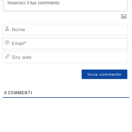
N
Em
Sit
we
0
COMMENTI