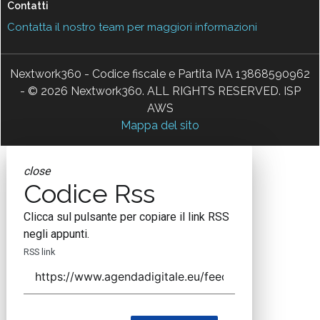
Contatti
Contatta il nostro team per maggiori informazioni
Nextwork360 - Codice fiscale e Partita IVA 13868590962
- © 2026 Nextwork360. ALL RIGHTS RESERVED. ISP
AWS
Mappa del sito
close
Codice Rss
Clicca sul pulsante per copiare il link RSS
negli appunti.
RSS link