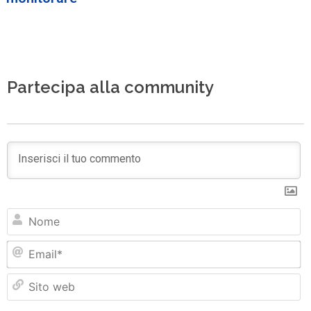
Partecipa alla community
N
Em
Si
w