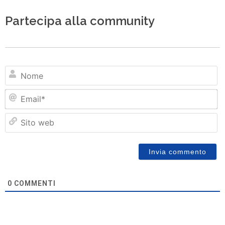
Partecipa alla community
N
Em
Si
w
0
COMMENTI