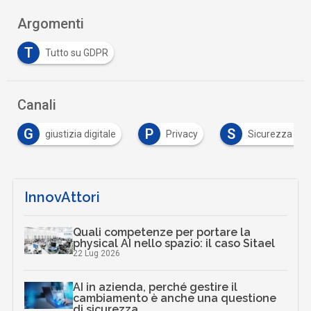
Argomenti
T
Tutto su GDPR
Canali
P
S
giustizia digitale
Privacy
Sicurezza digitale
InnovAttori
Quali competenze per portare la
physical AI nello spazio: il caso Sitael
22 Lug 2026
AI in azienda, perché gestire il
cambiamento è anche una questione
di sicurezza