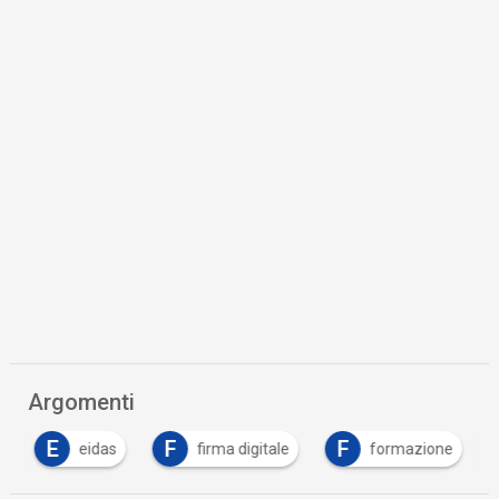
Argomenti
E
F
F
eidas
firma digitale
formazione