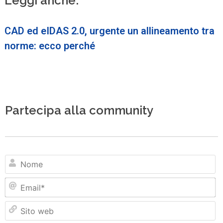
Leggi anche:
CAD ed eIDAS 2.0, urgente un allineamento tra
norme: ecco perché
Partecipa alla community
N
Em
Si
w