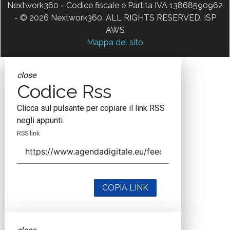
Nextwork360 - Codice fiscale e Partita IVA 13868590962
- © 2026 Nextwork360. ALL RIGHTS RESERVED. ISP
AWS
Mappa del sito
close
Codice Rss
Clicca sul pulsante per copiare il link RSS
negli appunti.
RSS link
COPIA LINK