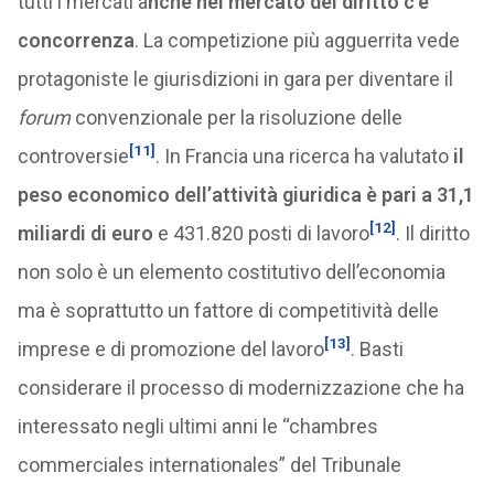
tutti i mercati a
nche nel mercato del diritto c’è
concorrenza
. La competizione più agguerrita vede
protagoniste le giurisdizioni in gara per diventare il
forum
convenzionale per la risoluzione delle
[11]
controversie
. In Francia una ricerca ha valutato
il
peso economico dell’attività giuridica è pari a 31,1
[12]
miliardi di euro
e 431.820 posti di lavoro
. Il diritto
non solo è un elemento costitutivo dell’economia
ma è soprattutto un fattore di competitività delle
[13]
imprese e di promozione del lavoro
. Basti
considerare il processo di modernizzazione che ha
interessato negli ultimi anni le “chambres
commerciales internationales” del Tribunale