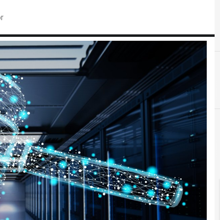
r
D
dati pers