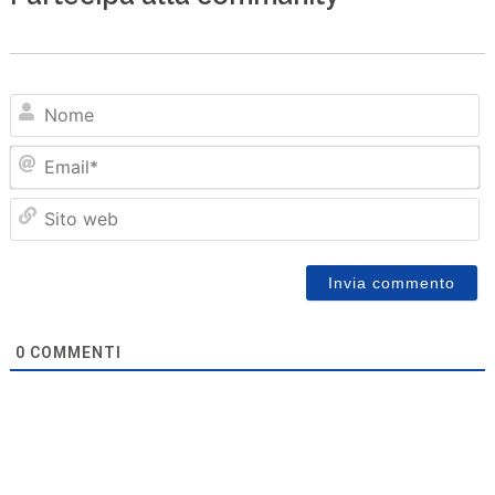
N
Em
Sit
we
0
COMMENTI