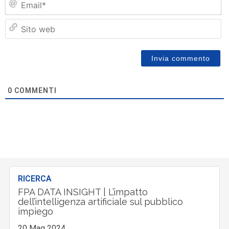
Si
w
0
COMMENTI
RICERCA
FPA DATA INSIGHT | L’impatto
dell’intelligenza artificiale sul pubblico
impiego
20 Mag 2024