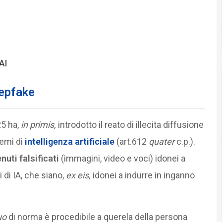
’AI
eepfake
25 ha,
in primis,
introdotto il reato di illecita diffusione
temi di
intelligenza artificiale
(art.612
quater
c.p.).
nuti falsificati
(immagini, video e voci) idonei a
 di IA, che siano,
ex eis,
idonei a indurre in inganno
uo
di norma è procedibile a querela della persona