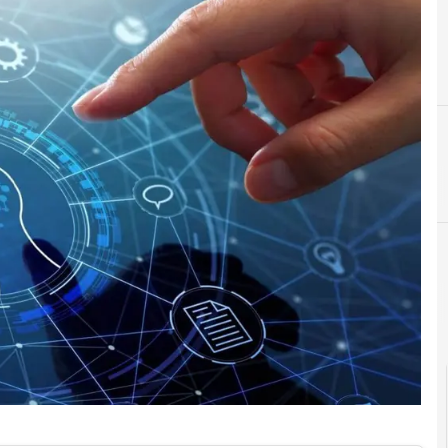
A
C
ai act
Copyri