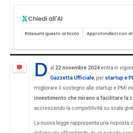
Chiedi all'AI
Riassumi questo articolo
Approfondisci con alt
D
al
22 novembre 2024
entra in vigor
Gazzetta Ufficiale
, per
startup e P
migliorare il sostegno alle startup e PMI i
investimento che mirano a facilitare la c
accrescendo la competitività su scala glob
La nuova legge rappresenta una risposta c
italiano sta affrontando. In un periodo car