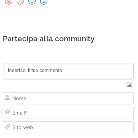
Partecipa alla community
N
Em
Sit
we