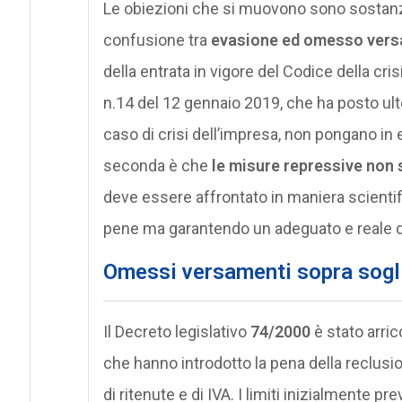
Le obiezioni che si muovono sono sostanz
confusione tra
evasione ed omesso versa
della entrata in vigore del Codice della cri
n.14 del 12 gennaio 2019, che ha posto ulter
caso di crisi dell’impresa, non pongano in e
seconda è che
le misure repressive non 
deve essere affrontato in maniera scientifi
pene ma garantendo un adeguato e reale dir
Omessi versamenti sopra sogli
Il Decreto legislativo
74/2000
è stato arric
che hanno introdotto la pena della reclus
di ritenute e di IVA. I limiti inizialmente 