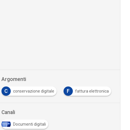
Argomenti
C
F
conservazione digitale
fattura elettronica
Canali
Documenti digitali