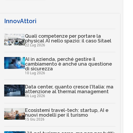
InnovAttori
Quali competenze per portare la
physical AI nello spazio: il caso Sitael
22 Lug 2026
AI in azienda, perché gestire il
cambiamento è anche una questione
di sicurezza
10 Lug 2026
Data center, quanto cresce l’Italia: ma
attenzione al thermal management
06 Lug 2026
Ecosistemi travel-tech: startup, AI e
nuovi modelli per il turismo
15 Giu 2026