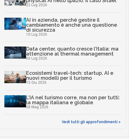
physical AI nello spazio: il caso Sitael
22 Lug 2026
AI in azienda, perché gestire il
cambiamento è anche una questione
di sicurezza
10 Lug 2026
Data center, quanto cresce l’Italia: ma
attenzione al thermal management
06 Lug 2026
Ecosistemi travel-tech: startup, AI e
nuovi modelli per il turismo
15 Giu 2026
L’IA nel turismo corre, ma non per tutti:
la mappa italiana e globale
08 Mag 2026
Vedi tutti gli approfondimenti >