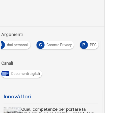
Argomenti
D
G
P
dati personali
Garante Privacy
PEC
Canali
Documenti digitali
InnovAttori
Quali competenze per portare la