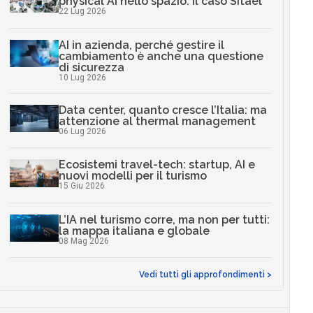
physical AI nello spazio: il caso Sitael
22 Lug 2026
AI in azienda, perché gestire il
cambiamento è anche una questione
di sicurezza
10 Lug 2026
Data center, quanto cresce l’Italia: ma
attenzione al thermal management
06 Lug 2026
Ecosistemi travel-tech: startup, AI e
nuovi modelli per il turismo
15 Giu 2026
L’IA nel turismo corre, ma non per tutti:
la mappa italiana e globale
08 Mag 2026
Vedi tutti gli approfondimenti >