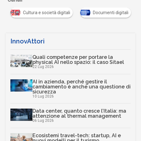
i
Cultura e società digitali
Documenti digitali
InnovAttori
Quali competenze per portare la
physical AI nello spazio: il caso Sitael
22 Lug 2026
AI in azienda, perché gestire il
cambiamento è anche una questione di
sicurezza
10 Lug 2026
Data center, quanto cresce l’Italia: ma
attenzione al thermal management
06 Lug 2026
Ecosistemi travel-tech: startup, AI e
nuovi modelli per il turismo