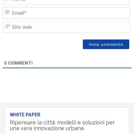
Em
Sit
we
0
COMMENTI
WHITE PAPER
Ripensare la città: modelli e soluzioni per
una vera innovazione urbana