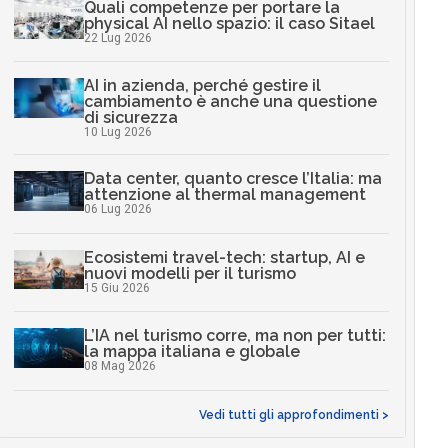
Quali competenze per portare la
physical AI nello spazio: il caso Sitael
22 Lug 2026
AI in azienda, perché gestire il
cambiamento è anche una questione
di sicurezza
10 Lug 2026
Data center, quanto cresce l’Italia: ma
attenzione al thermal management
06 Lug 2026
Ecosistemi travel-tech: startup, AI e
nuovi modelli per il turismo
15 Giu 2026
L’IA nel turismo corre, ma non per tutti:
la mappa italiana e globale
08 Mag 2026
Vedi tutti gli approfondimenti >