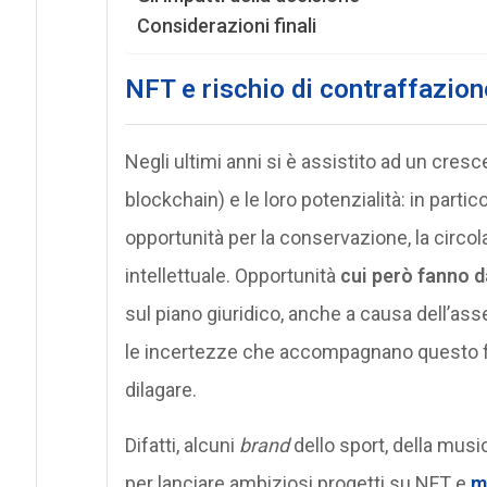
Considerazioni finali
NFT e rischio di contraffazione
Negli ultimi anni si è assistito ad un cres
blockchain) e le loro potenzialità: in parti
opportunità per la conservazione, la circola
intellettuale. Opportunità
cui però fanno d
sul piano giuridico, anche a causa dell’as
le incertezze che accompagnano questo 
dilagare.
Difatti, alcuni
brand
dello sport, della musi
per lanciare ambiziosi progetti su NFT e
m