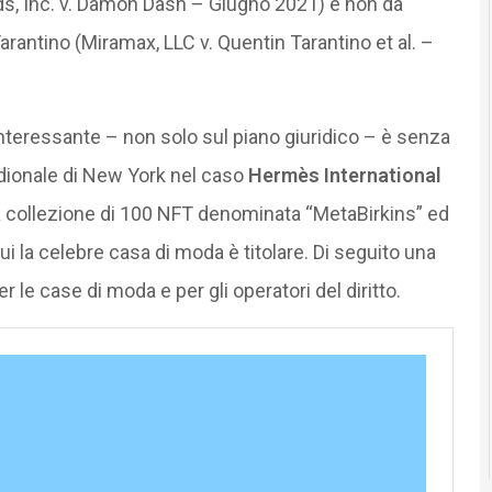
ds, Inc. v. Damon Dash – Giugno 2021) e non da
rantino (Miramax, LLC v. Quentin Tarantino et al. –
interessante – non solo sul piano giuridico – è senza
idionale di New York nel caso
Hermès International
a collezione di 100 NFT denominata “MetaBirkins” ed
ui la celebre casa di moda è titolare. Di seguito una
er le case di moda e per gli operatori del diritto.