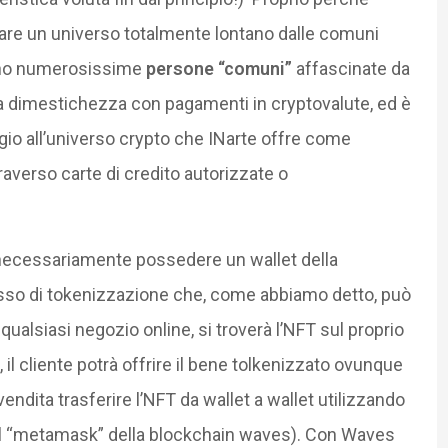
re un universo totalmente lontano dalle comuni
 sono numerosissime
persone “comuni”
affascinate da
 dimestichezza con pagamenti in cryptovalute, ed è
gio all’universo crypto che INarte offre come
averso carte di credito autorizzate o
à necessariamente possedere un wallet della
sso di tokenizzazione che, come abbiamo detto, può
qualsiasi negozio online, si troverà l’NFT sul proprio
, il cliente potrà offrire il bene tolkenizzato ovunque
a vendita trasferire l’NFT da wallet a wallet utilizzando
il “metamask” della blockchain waves). Con Waves