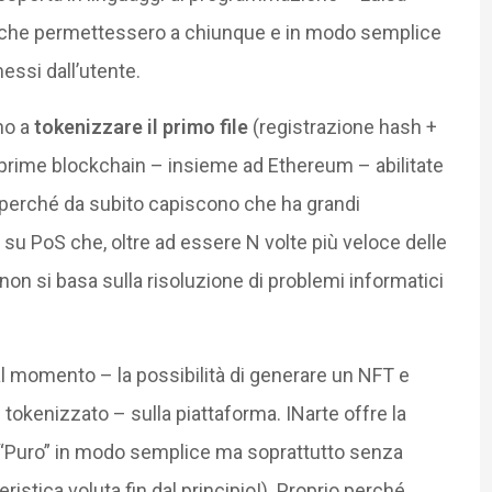
mi che permettessero a chiunque e in modo semplice
messi dall’utente.
no a
tokenizzare il primo file
(registrazione hash +
prime blockchain – insieme ad Ethereum – abilitate
 perché da subito capiscono che ha grandi
 su PoS che, oltre ad essere N volte più veloce delle
non si basa sulla risoluzione di problemi informatici
l momento – la possibilità di generare un NFT e
 tokenizzato – sulla piattaforma. INarte offre la
T “Puro” in modo semplice ma soprattutto senza
eristica voluta fin dal principio!) Proprio perché