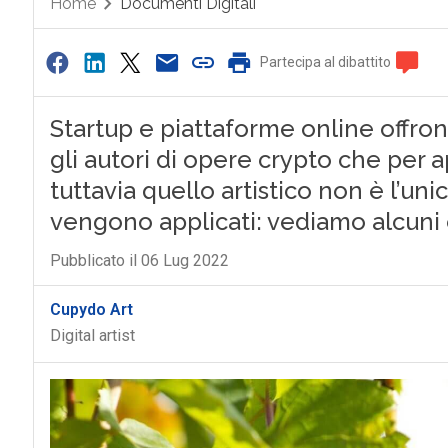
Home
Documenti Digitali
Partecipa al dibattito
0
Startup e piattaforme online offrono
gli autori di opere crypto che per a
tuttavia quello artistico non è l’uni
vengono applicati: vediamo alcuni
Pubblicato il 06 Lug 2022
Cupydo Art
Digital artist