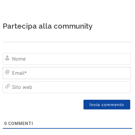
Partecipa alla community
N
Em
Sit
we
0
COMMENTI