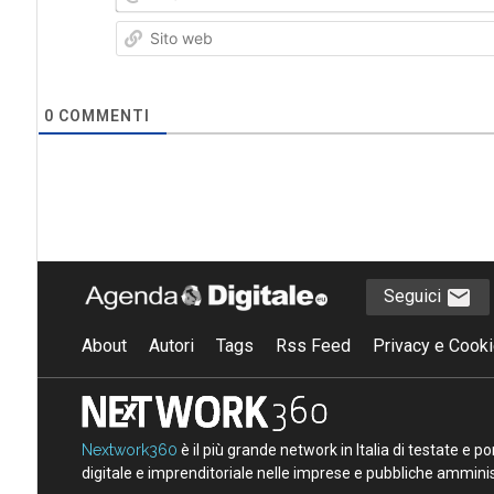
0
COMMENTI
Seguici
About
Autori
Tags
Rss Feed
Privacy e Cooki
Nextwork360
è il più grande network in Italia di testate e 
digitale e imprenditoriale nelle imprese e pubbliche amminist