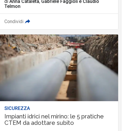
di
Anna Cataleta
,
Gabriele Faggioli
e
Claudio
Telmon
Condividi
SICUREZZA
Impianti idrici nel mirino: le 5 pratiche
CTEM da adottare subito