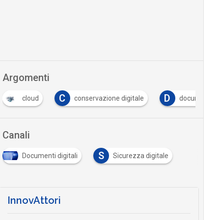
Argomenti
C
D
cloud
conservazione digitale
documento i
Canali
S
Documenti digitali
Sicurezza digitale
InnovAttori