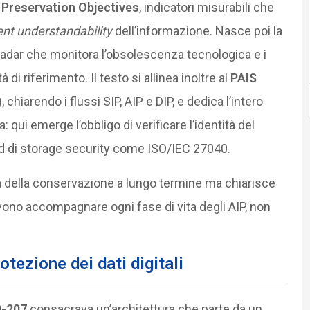
i
Preservation Objectives
, indicatori misurabili che
nt understandability
dell’informazione. Nasce poi la
 radar che monitora l’obsolescenza tecnologica e i
 riferimento. Il testo si allinea inoltre al
PAIS
chiarendo i flussi SIP, AIP e DIP, e dedica l’intero
 qui emerge l’obbligo di verificare l’identità del
ard di storage security come ISO/IEC 27040.
ità della conservazione a lungo termine ma chiarisce
devono accompagnare ogni fase di vita degli AIP, non
tezione dei dati digitali
0-207
consacrava un’architettura che parte da un