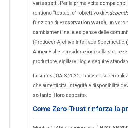
vari aspetti. Per la prima volta compaiono 
rendono “testabile” l’obiettivo di
independe
funzione di
Preservation Watch
, un vero
cambiamenti nelle esigenze delle comunità di
(Producer-Archive Interface Specification), 
Annex F
alle considerazioni sulla sicurezza:
produttore, sigillare i log e seguire stand
In sintesi, OAIS 2025 ribadisce la central
che autenticità, integrità e disponibilità 
soltanto il loro deposito.
Come Zero-Trust rinforza la pro
Mentre l’OAIS si aggiornava, il
NIST SP 80