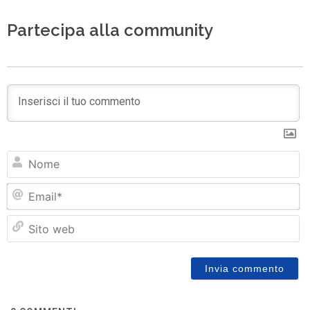
Partecipa alla community
N
Em
Si
w