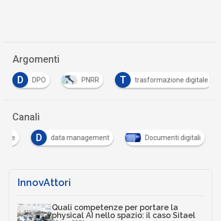
Argomenti
D
T
DPO
PNRR
trasformazione digitale
Canali
D
itale
data management
Documenti digitali
InnovAttori
Quali competenze per portare la
physical AI nello spazio: il caso Sitael