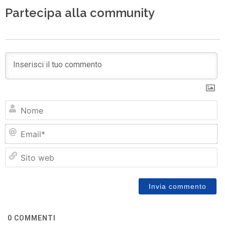
Partecipa alla community
N
Em
Si
w
0
COMMENTI