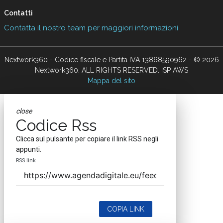
Contatti
Contatta il nostro team per maggiori informazioni
Nextwork360 - Codice fiscale e Partita IVA 13868590962 - © 2026
Nextwork360. ALL RIGHTS RESERVED. ISP AWS
Mappa del sito
close
Codice Rss
Clicca sul pulsante per copiare il link RSS negli
appunti.
RSS link
COPIA LINK