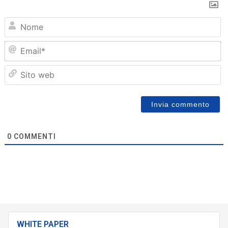
N
Em
Sit
we
0
COMMENTI
WHITE PAPER