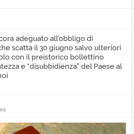
ncora adeguato all’obbligo di
e scatta il 30 giugno salvo ulteriori
solo con il preistorico bollettino
ratezza e “disubbidienza” del Paese al
noi
ers