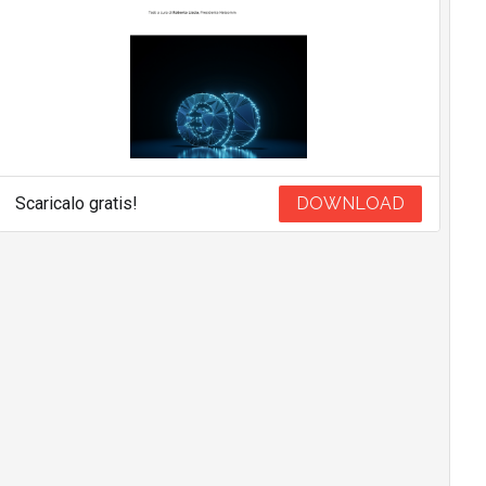
Scaricalo gratis!
DOWNLOAD