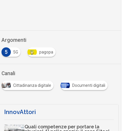
Argomenti
5
5G
pagopa
Canali
Cittadinanza digitale
Documenti digitali
InnovAttori
Quali competenze per portare la