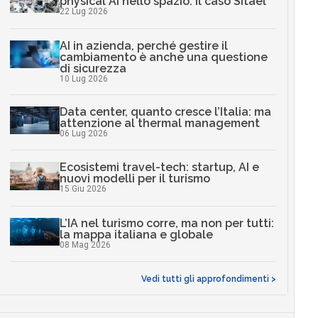
physical AI nello spazio: il caso Sitael
22 Lug 2026
AI in azienda, perché gestire il
cambiamento è anche una questione
di sicurezza
10 Lug 2026
Data center, quanto cresce l’Italia: ma
attenzione al thermal management
06 Lug 2026
Ecosistemi travel-tech: startup, AI e
nuovi modelli per il turismo
15 Giu 2026
L’IA nel turismo corre, ma non per tutti:
la mappa italiana e globale
08 Mag 2026
Vedi tutti gli approfondimenti >