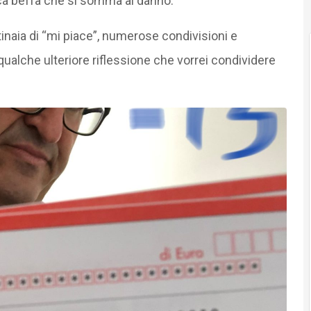
sica beffa che si somma al danno.
tinaia di “mi piace”, numerose condivisioni e
alche ulteriore riflessione che vorrei condividere