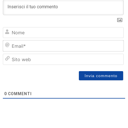
N
Em
Si
w
0
COMMENTI