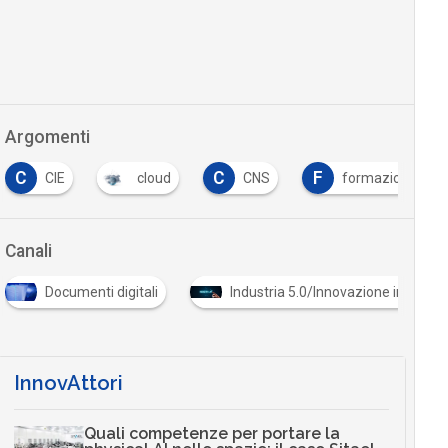
Argomenti
C
C
F
CIE
cloud
CNS
formazione
Canali
Documenti digitali
Industria 5.0/Innovazione in azien
InnovAttori
Quali competenze per portare la