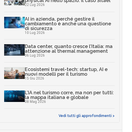
physical AI nello spazio: il caso Sitael
22 Lug 2026
AI in azienda, perché gestire il
cambiamento è anche una questione
di sicurezza
10 Lug 2026
Data center, quanto cresce l’Italia: ma
attenzione al thermal management
06 Lug 2026
Ecosistemi travel-tech: startup, AI e
nuovi modelli per il turismo
15 Giu 2026
L’IA nel turismo corre, ma non per tutti:
la mappa italiana e globale
08 Mag 2026
Vedi tutti gli approfondimenti >