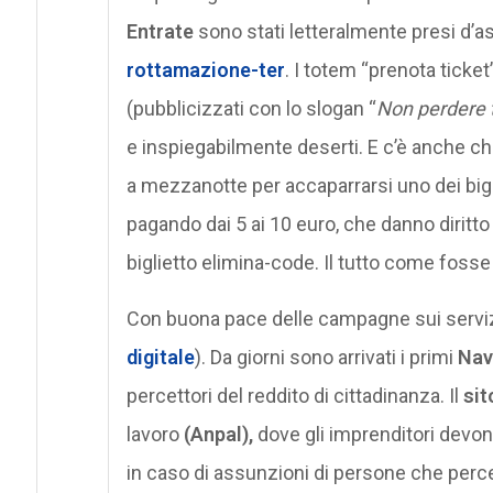
Entrate
sono stati letteralmente presi d’as
rottamazione-ter
. I totem “prenota ticket”,
(pubblicizzati con lo slogan “
Non perdere 
e inspiegabilmente deserti. E c’è anche ch
a mezzanotte per accaparrarsi uno dei bigli
pagando dai 5 ai 10 euro, che danno diritto 
biglietto elimina-code. Il tutto come fosse
Con buona pace delle campagne sui serviz
digitale
). Da giorni sono arrivati i primi
Nav
percettori del reddito di cittadinanza. Il
sit
lavoro
(Anpal),
dove gli imprenditori devono
in caso di assunzioni di persone che per