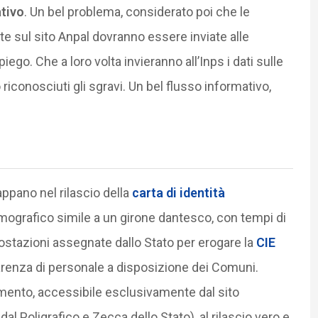
ativo
. Un bel problema, considerato poi che le
te sul sito Anpal dovranno essere inviate alle
iego. Che a loro volta invieranno all’Inps i dati sulle
iconosciuti gli sgravi. Un bel flusso informativo,
ppano nel rilascio della
carta di identità
emografico simile a un girone dantesco, con tempi di
postazioni assegnate dallo Stato per erogare la
CIE
arenza di personale a disposizione dei Comuni.
mento, accessibile esclusivamente dal sito
dal Poligrafico e Zecca dello Stato), al rilascio vero e