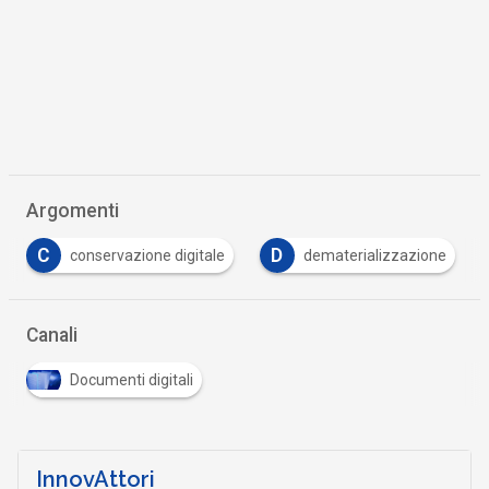
Argomenti
D
F
F
dematerializzazione
fattura elettronica
Canali
Documenti digitali
InnovAttori