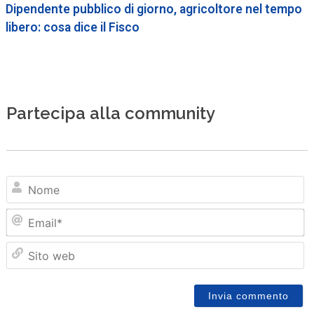
Dipendente pubblico di giorno, agricoltore nel tempo
libero: cosa dice il Fisco
Partecipa alla community
N
Em
Sit
we