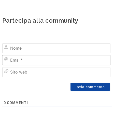
Partecipa alla community
N
Em
Sit
we
0
COMMENTI