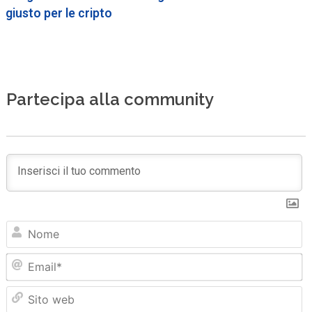
giusto per le cripto
Partecipa alla community
N
Em
Sit
we